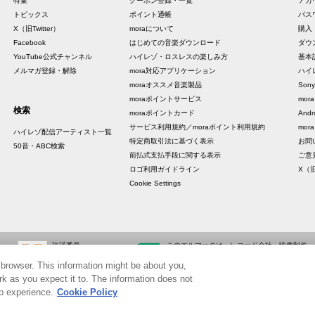
特集
クーポン登録・一覧
アカ
トピックス
ポイント通帳
パス
X（旧Twitter）
moraについて
購入
Facebook
はじめての音楽ダウンロード
ダウ
YouTube公式チャンネル
ハイレゾ・ロスレスの楽しみ方
基本
メルマガ登録・解除
mora対応アプリケーション
ハイ
moraオススメ音楽製品
Sony
moraポイントサービス
mo
検索
moraポイントカード
And
サービス利用規約／moraポイント利用規約
mora
ハイレゾ配信アーティスト一覧
特定商取引法に基づく表示
お問
50音・ABC検索
前払式支払手段に関する表示
ご意
ロゴ利用ガイドライン
X（旧
Cookie Settings
許諾番号
このエルマークは、レコード会社・映像制作
ID000002798
会社が提供するコンテンツを示す登録商標で
 browser. This information might be about you,
ID000002799
す。 RIAJ10006001
k as you expect it to. The information does not
eb experience.
Cookie Policy
©Sony Music Solutions Inc. All rights reserved.