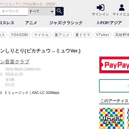
Android版：アプリバージョンアップのお知らせ（2026/7/30）
サイト mora ～WALKMAN®公式ミュージックストア～
サインイン
マイメニ
ロスレス
アニメ
ジャズ/クラシック
J-POP/アジア
セス
YOASOBI
マイケル
夏アニメ
夏ドラマ
VTuber
高校野
ンしりとり(ピカチュウ→ミュウVer.)
ン音楽クラブ
Sony Music Labels Inc.
日
2019.11.25
全1曲
01:22
タ
ミュージック｜AAC-LC 320kbps
このアーティス