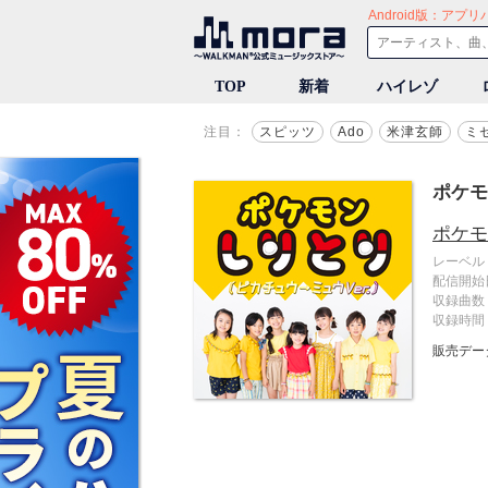
音楽ダウンロード・音楽配信
TOP
新着
ハイレゾ
注目：
スピッツ
Ado
米津玄師
ミ
ポケモ
ポケモ
レーベル
配信開始
収録曲数
収録時間
販売デー