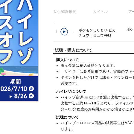
試聴
歌詞
タイトル
ア
No.
ポケ
ポケモンしりとり(ピカ
1
-
チュウ→ミュウVer.)
試聴・購入について
購入について
表示金額は税込価格となります。
「サイズ」は参考情報であり、実際のファ
ボタンを押しただけでは課金・ダウンロー
必要です。
ハイレゾについて
ハイレゾ音源(※)はCD音源と比較すると、情報
比較すると約14～19倍となり、ファイル
分～60分程度のお時間がかかる場合がございます。(
試聴について
ハイレゾ・ロスレス商品の試聴再生はAAC-L
ります。