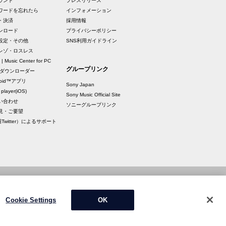
ウント
プレスリリース
ワードを忘れたら
インフォメーション
・決済
採用情報
ンロード
プライバシーポリシー
設定・その他
SNS利用ガイドライン
レゾ・ロスレス
 | Music Center for PC
グループリンク
raダウンローダー
roid™アプリ
Sony Japan
 player(iOS)
Sony Music Official Site
い合わせ
ソニーグループリンク
見・ご要望
Twitter）によるサポート
Cookie Settings
OK