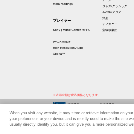
アニメ
mora readings
ジャズ/クラシック
J-POP/アジア
洋楽
プレイヤー
ディズニー
Sony | Music Center for PC
宝塚歌劇団
WALKMAN®
High-Resolution Audio
Xperia™
※表示金額は税込価格となります。
許諾番号
仮承認番号
9011365236Y30005
PVY00148712-001
When you visit any website, it may store or retrieve information on your
9011365237Y30005
PVY00148712-002
your preferences or your device and is mostly used to make the site wor
usually directly identify you, but it can give you a more personalized w