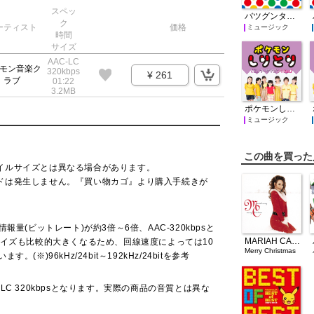
スペッ
バツグンタイプ
ク
ーティスト
価格
ミュージック
時間
サイズ
AAC-LC
モン音楽ク
320kbps
¥ 261
ラブ
01:22
3.2MB
ポケモンしりとり(ミュウ→ザマゼンタVer.)
ミュージック
この曲を買った
イルサイズとは異なる場合があります。
ドは発生しません。『買い物カゴ』より購入手続きが
量(ビットレート)が約3倍～6倍、AAC-320kbpsと
MARIAH CAREY
サイズも比較的大きくなるため、回線速度によっては10
Merry Christmas
※)96kHz/24bit～192kHz/24bitを参考
C 320kbpsとなります。実際の商品の音質とは異な