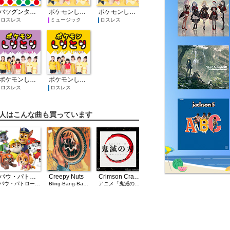
バツグンタイプ
ポケモンしりとり(フルサイズVer.)
ポケモンしりとり(フルサイズVer.)
ロスレス
ミュージック
ロスレス
ポケモンしりとり(ミュウ→ザマゼンタVer.)
ポケモンしりとり(ピカチュウ→ミュウVer.)
ロスレス
ロスレス
人はこんな曲も買っています
パウ・パトロールの子犬たち
Creepy Nuts
Crimson Craftsman
パウ・パトロール テーマソング (Cover)
Bling-Bang-Bang-Born
アニメ「鬼滅の刃」主題歌 オリジナルカバー集