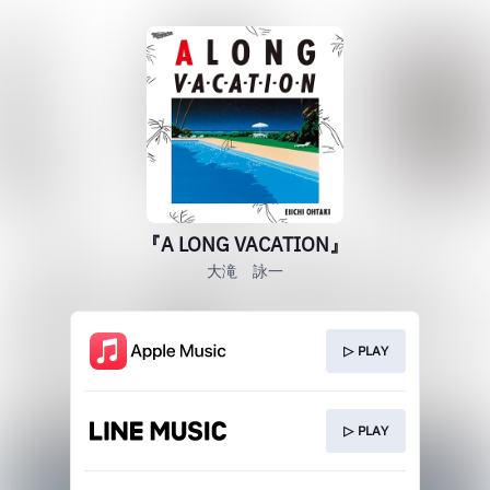
『A LONG VACATION』
大滝 詠一
▷ PLAY
▷ PLAY